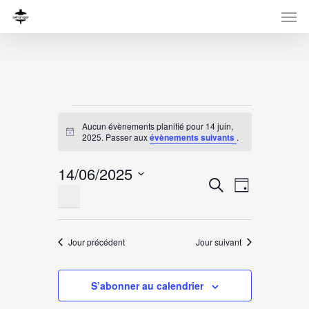
Évènements
Aucun évènements planifié pour 14 juin,
for
Notice
2025. Passer aux
évènements suivants
.
14
14/06/2025
Recherche
Navigati
Recherche
juin,
Jour
Sélectionnez
de
et
une
vues
2025
navigation
date.
Évènemen
Jour précédent
Jour suivant
de
vues
S’abonner au calendrier
Évènement