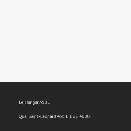
Le Hangar ASBL
Quai Saint-Léonard 43b LIÈGE 4000