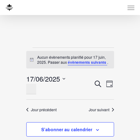
Évènements
Aucun évènements planifié pour 17 juin,
for
Notice
2025. Passer aux
évènements suivants
.
17
17/06/2025
Recherche
Navigati
Recherche
juin,
Jour
Sélectionnez
de
et
une
vues
2025
navigation
date.
Évènemen
Jour précédent
Jour suivant
de
vues
S’abonner au calendrier
Évènement