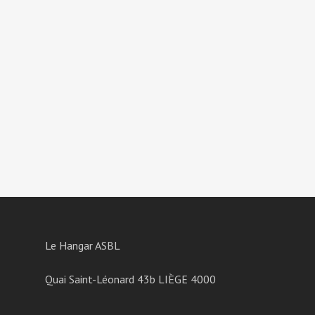
Le Hangar ASBL
Quai Saint-Léonard 43b LIÈGE 4000