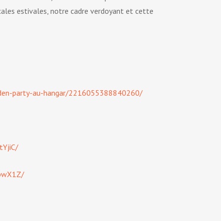
icales estivales, notre cadre verdoyant et cette
rden-party-au-hangar/2216055388840260/
YjiC/
2bwX1Z/