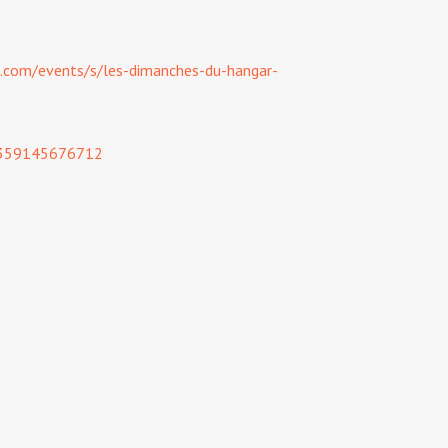
k.com/events/s/les-dimanches-du-hangar-
01359145676712