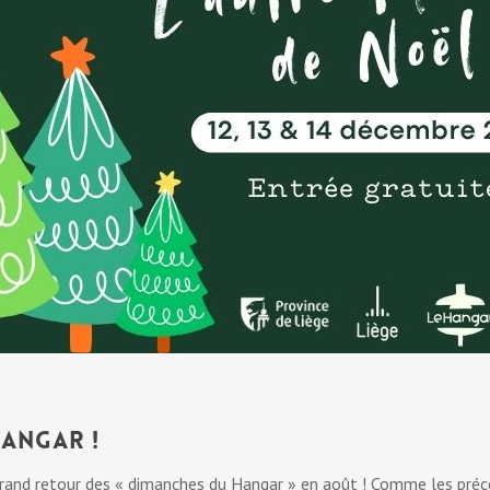
Hangar !
nd retour des « dimanches du Hangar » en août ! Comme les précéd