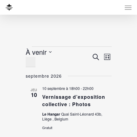
Évènements
À venir
Recherche
Navigati
Recherche
Liste
Sélectionnez
de
et
une
vues
navigation
septembre 2026
date.
Évènemen
de
10 septembre à 18h00
-
22h00
JEU
vues
10
Vernissage d’exposition
Évènement
collective : Photos
Le Hangar
Quai Saint-Léonard 43b,
Liège , Belgium
Gratuit