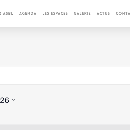
r ASBL
Agenda
Les espaces
Galerie
Actus
Conta
s
026