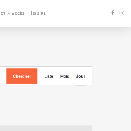
ct & accès
Équipe
Navigation
Chercher
Liste
Mois
Jour
de
vues
Évènement