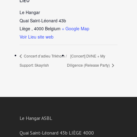
LIEU
Le Hangar
Quai Saint-Léonard 43b
Liège
,
4000
Belgium
+ Google Map
Voir Lieu site web
Concert d’adieu Trikhorn /
[Concert] DVNE + My
Support: Skayrish
Diligence (Release Party)
Le Hangar ASBL
Quai Saint-Léonard 43b LIÈGE 4000