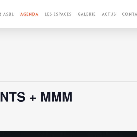
r ASBL
Agenda
Les espaces
Galerie
Actus
Conta
ANTS + MMM