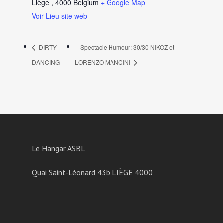
Liège
,
4000
Belgium
+ Google Map
Voir Lieu site web
DIRTY
Spectacle Humour: 30/30 NIKOZ et
DANCING
LORENZO MANCINI
Le Hangar ASBL
Quai Saint-Léonard 43b LIÈGE 4000