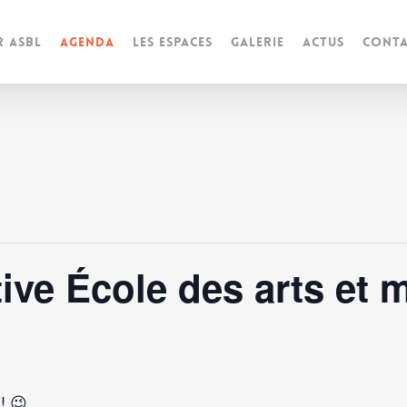
r ASBL
Agenda
Les espaces
Galerie
Actus
Conta
ive École des arts et 
! 😉