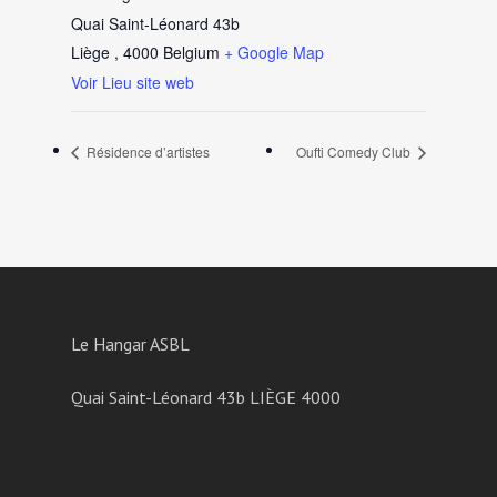
Quai Saint-Léonard 43b
Liège
,
4000
Belgium
+ Google Map
Voir Lieu site web
Résidence d’artistes
Oufti Comedy Club
Le Hangar ASBL
Quai Saint-Léonard 43b LIÈGE 4000