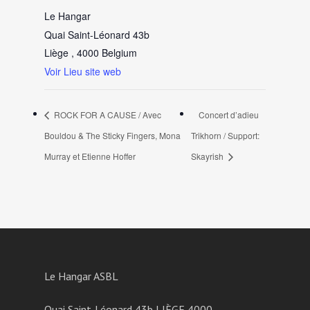
Le Hangar
Quai Saint-Léonard 43b
Liège
,
4000
Belgium
Voir Lieu site web
ROCK FOR A CAUSE / Avec
Concert d’adieu
Bouldou & The Sticky Fingers, Mona
Trikhorn / Support:
Murray et Etienne Hoffer
Skayrish
Le Hangar ASBL
Quai Saint-Léonard 43b LIÈGE 4000