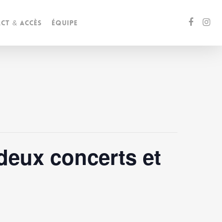
ct & accès
Équipe
 deux concerts et