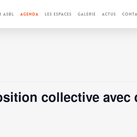
r ASBL
Agenda
Les espaces
Galerie
Actus
Conta
sition collective avec