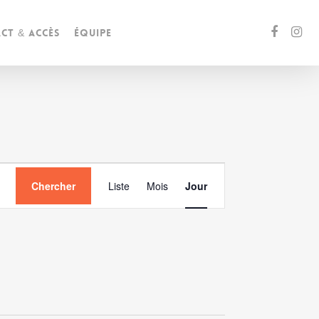
ct & accès
Équipe
Navigation
Chercher
Liste
Mois
Jour
de
vues
Évènement