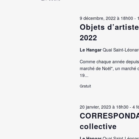
clé.
Évènements
2023
9 décembre, 2022 à 18h00
-
Objets d’artist
2022
Le Hangar
Quai Saint-Léonar
Comme chaque année depuis 20
marché de Noël", un marché de 
19...
Gratuit
20 janvier, 2023 à 18h30
-
4 f
CORRESPONDAN
collective
Le Hangar
Quai Saint-Léonar