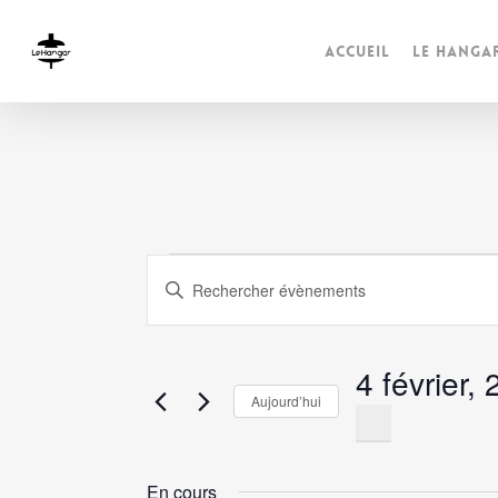
Accueil
Le Hanga
Évènement
Recherche
Saisir
mot-
et
for
clé.
navigation
4 février,
Rechercher
4
Aujourd’hui
Évènements
de
Sélectionnez
par
une
février,
vues
mot-
date.
En cours