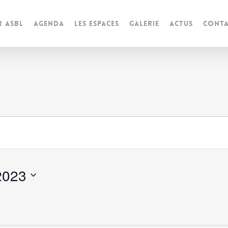
r ASBL
Agenda
Les espaces
Galerie
Actus
Conta
s
 2023