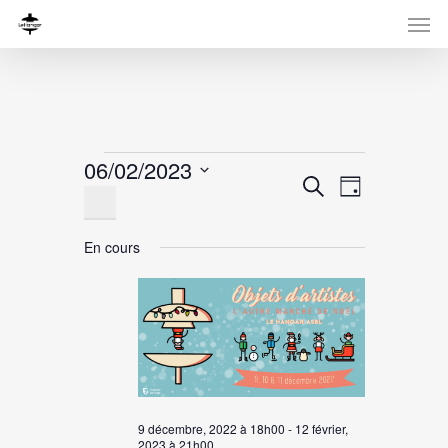
Évènements
06/02/2023
Recherche
Navigati
Recherche
Jour
for
Sélectionnez
de
et
une
vues
6
navigation
En cours
date.
Évènemen
de
février,
vues
2023
Évènement
9 décembre, 2022 à 18h00
-
12 février,
2023 à 21h00