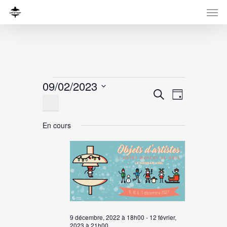
Évènements
09/02/2023
Recherche
Navigati
Recherche
Jour
for
Sélectionnez
de
et
une
vues
9
navigation
En cours
date.
Évènemen
de
février,
vues
2023
Évènement
9 décembre, 2022 à 18h00
-
12 février,
2023 à 21h00