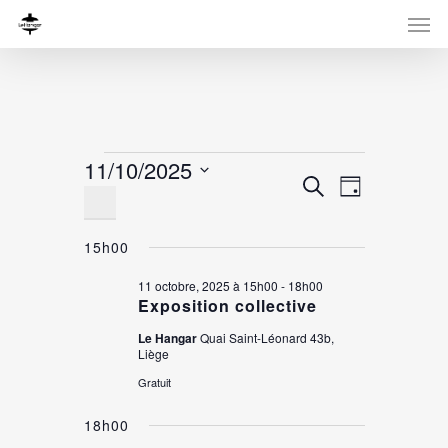
Évènements
11/10/2025
Recherche
Navigati
Recherche
Jour
for
Sélectionnez
de
et
une
vues
11
navigation
15h00
date.
Évènemen
de
octobre,
11 octobre, 2025 à 15h00
-
18h00
Exposition collective
vues
2025
Évènement
Le Hangar
Quai Saint-Léonard 43b,
Liège
Gratuit
18h00