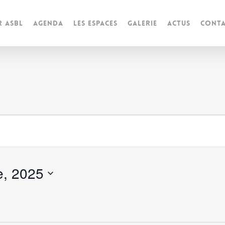
r ASBL
Agenda
Les espaces
Galerie
Actus
Conta
s
e, 2025