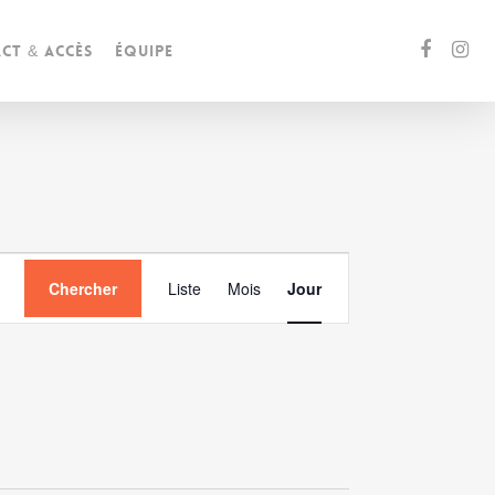
ct & accès
Équipe
Navigation
Chercher
Liste
Mois
Jour
de
vues
Évènement