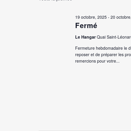
clé.
Évènements
2025
19 octobre, 2025
-
20 octobre
Fermé
Le Hangar
Quai Saint-Léonar
Fermeture hebdomadaire le dim
reposer et de préparer les pr
remercions pour votre...