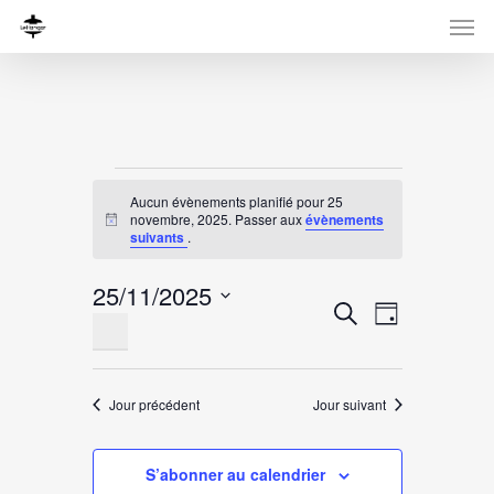
Évènements
Aucun évènements planifié pour 25
for
novembre, 2025. Passer aux
évènements
Notice
suivants
.
25
25/11/2025
novembre,
Recherche
Navigati
Recherche
Jour
Sélectionnez
de
et
2025
une
vues
navigation
date.
Évènemen
Jour précédent
Jour suivant
de
vues
S’abonner au calendrier
Évènement