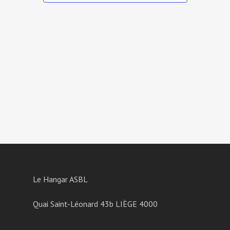
Le Hangar ASBL
Quai Saint-Léonard 43b LIÈGE 4000