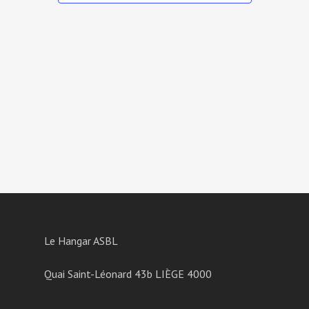
Le Hangar ASBL
Quai Saint-Léonard 43b LIÈGE 4000