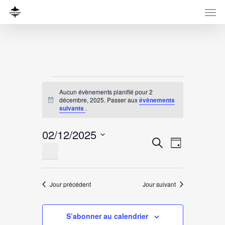
Évènements
Aucun évènements planifié pour 2
for
décembre, 2025. Passer aux
évènements
Notice
suivants
.
2
02/12/2025
décembre,
Recherche
Navigati
Recherche
Jour
Sélectionnez
de
et
2025
une
vues
navigation
date.
Évènemen
Jour précédent
Jour suivant
de
vues
S’abonner au calendrier
Évènement