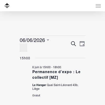
Évènements
06/06/2026
Recherche
Navigati
Recherche
Jour
for
Sélectionnez
de
et
une
vues
6
navigation
15h00
date.
Évènemen
de
juin,
6 juin à 15h00
-
18h00
Permanence d’expo : Le
vues
2026
collectif [MZ]
Évènement
Le Hangar
Quai Saint-Léonard 43b,
Liège
Gratuit