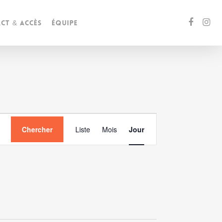
ct & accès
Équipe
Navigation
Chercher
Liste
Mois
Jour
de
vues
Évènement