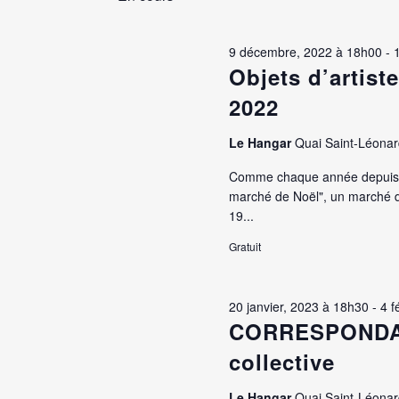
clé.
Évènements
2023
9 décembre, 2022 à 18h00
-
Objets d’artist
2022
Le Hangar
Quai Saint-Léonar
Comme chaque année depuis 20
marché de Noël", un marché de 
19...
Gratuit
20 janvier, 2023 à 18h30
-
4 f
CORRESPONDAN
collective
Le Hangar
Quai Saint-Léonar