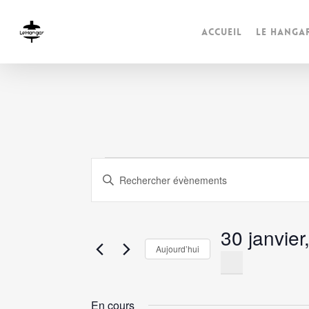
Accueil
Le Hanga
Évènement
Recherche
Saisir
mot-
et
for
clé.
navigation
30 janvier
Rechercher
30
Aujourd’hui
Évènements
de
Sélectionnez
par
une
janvier,
vues
mot-
date.
En cours