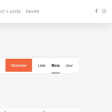
ct & accès
Équipe
Navigation
Chercher
Liste
Mois
Jour
de
vues
Évènement