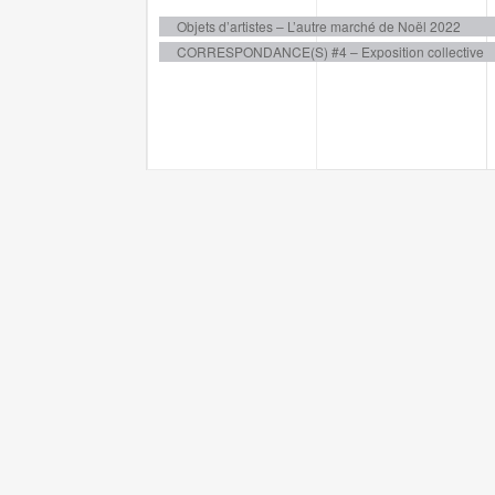
évènements,
évènement
Objets d’artistes – L’autre marché de Noël 2022
CORRESPONDANCE(S) #4 – Exposition collective