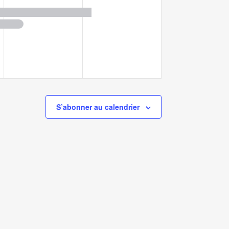
ts,
évènements,
évènement,
S’abonner au calendrier