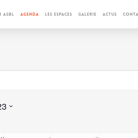
r ASBL
Agenda
Les espaces
Galerie
Actus
Conta
s
23