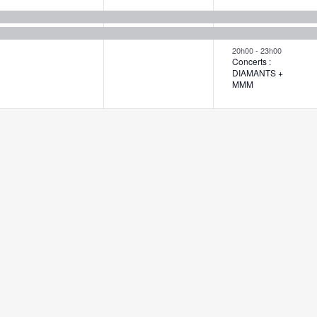
s,
évènements,
évènements,
évènemen
20h00
-
23h00
Concerts :
DIAMANTS +
MMM