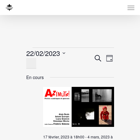
Évènements
22/02/2023
Recherche
Navigati
Recherche
Jour
for
Sélectionnez
de
et
une
vues
22
navigation
En cours
date.
Évènemen
de
février,
vues
2023
Évènement
17 février, 2023 à 18h00
-
4 mars, 2023 à