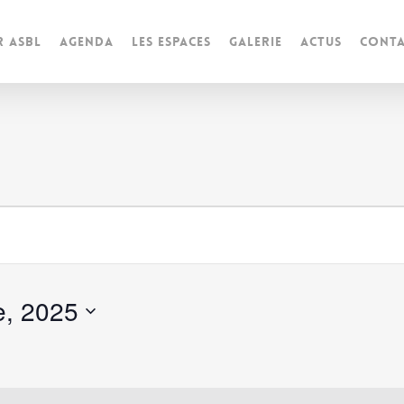
r ASBL
Agenda
Les espaces
Galerie
Actus
Conta
s
e, 2025