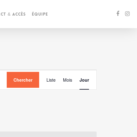
ct & accès
Équipe
Navigation
Chercher
Liste
Mois
Jour
de
vues
Évènement