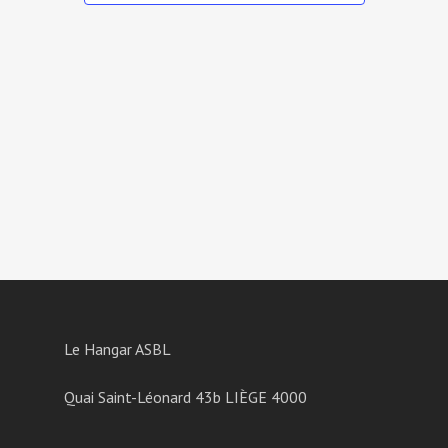
Le Hangar ASBL
Quai Saint-Léonard 43b LIÈGE 4000