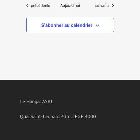
Évènements
Évènements
précédents
Aujourd’hui
suivants
S’abonner au calendrier
Le Hangar ASBL
Quai Saint-Léonard 43b LIÈGE 4000