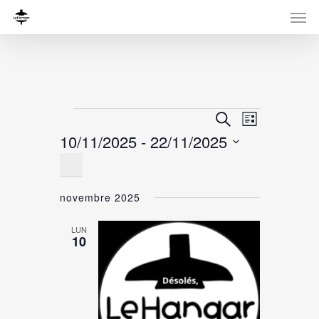
Évènements
Recherche
Navigati
Recherche
Liste
de
10/11/2025
 - 
22/11/2025
et
vues
navigation
Sélectionnez
Évènemen
de
une
novembre 2025
date.
vues
Évènement
LUN
10