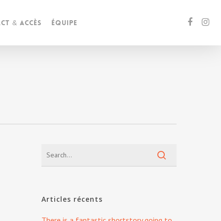
ct & accès
Équipe
Articles récents
There is a fantastic shortstory going to