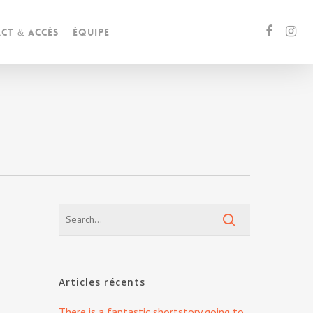
ct & accès
Équipe
Articles récents
There is a fantastic shortstory going to