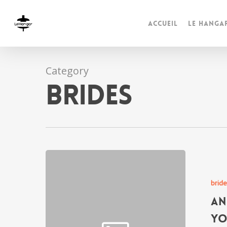
Accueil
Le Hanga
Category
brides
brid
An
Yo