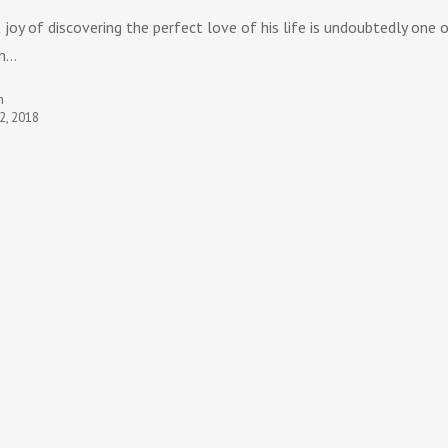
 joy of discovering the perfect love of his life is undoubtedly one 
ch…
n
2, 2018