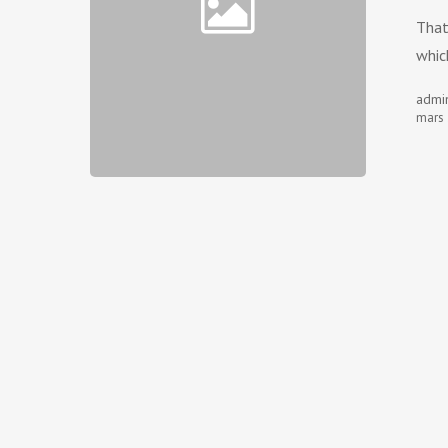
That
whi
admi
mars 