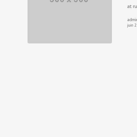
at r
admi
juin 