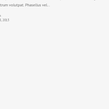
utrum volutpat. Phasellus vel…
n
25, 2013